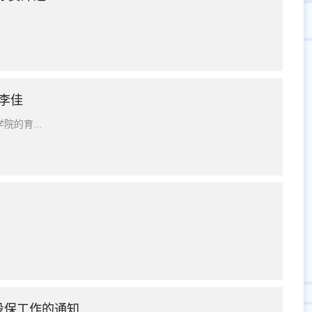
李佳
的育...
险投保工作的通知