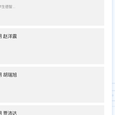
德智...
 赵洋震
 胡瑞旭
 贾沛达