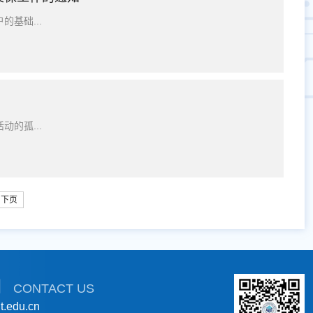
基础...
的孤...
下页
们
CONTACT US
.edu.cn