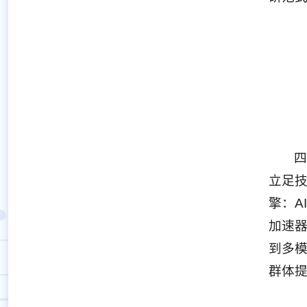
四
立足
擎：A
加速器
到多模
群体