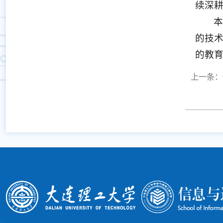
续深
本
的技
的教
上一条：