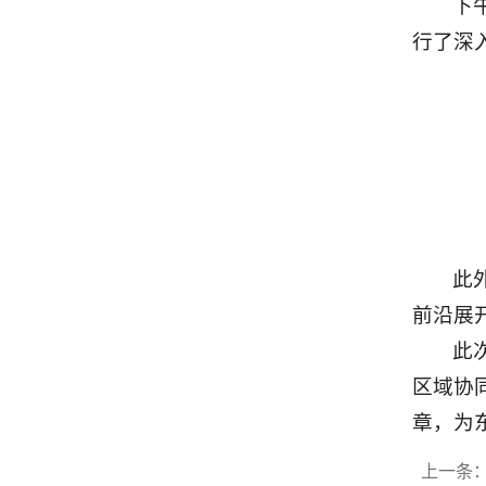
下
行了深
此
前沿展
此
区域协
章，为
上一条