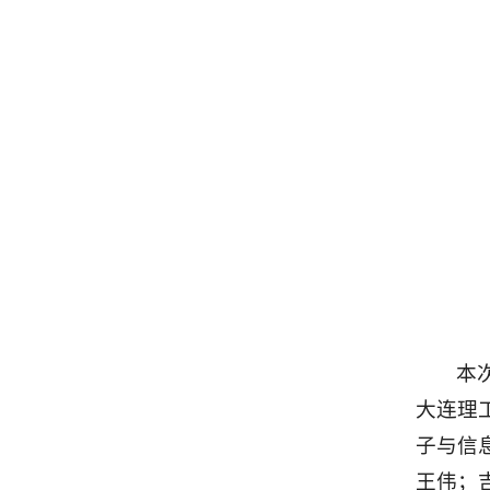
本
大连理
子与信
王伟；