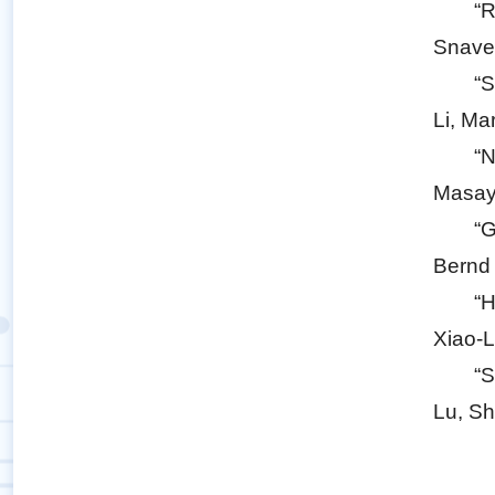
“R
Snavel
“S
Li, Ma
“N
Masayu
“G
Bernd 
“H
Xiao-L
“S
Lu, Sh