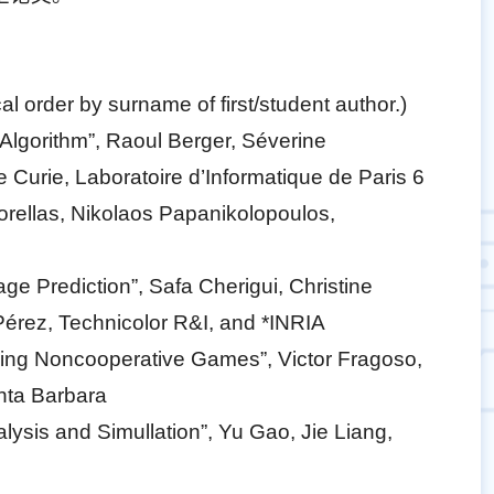
cal order by surname of first/student author.)
Algorithm”, Raoul Berger, Séverine
 Curie, Laboratoire d’Informatique de Paris 6
rellas, Nikolaos Papanikolopoulos,
e Prediction”, Safa Cherigui, Christine
 Pérez, Technicolor R&I, and *INRIA
sing Noncooperative Games”, Victor Fragoso,
nta Barbara
alysis and Simullation”, Yu Gao, Jie Liang,