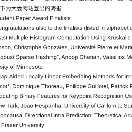
以下为大会网站登出的海报
udent Paper Award Finalists
ngratulations also to the finalists (listed in alphabeti
ast Multiple Histogram Computation Using Kruskal’s 
son, Christophe Gonzales, Université Pierre et Marie
obust Sparse Hashing”, Anoop Cherian, Vassilios Mo
sity of Minnesota
ap-Aided Locally Linear Embedding Methods for Imag
mot*, Dominique Thoreau, Philippe Guillotel, Patrick
ocating Binary Features for Keypoint Recognition U
w Turk, Joao Hespanha, University of California, Sa
oncausal Directional Intra Prediction: Theoretical An
Fraser University