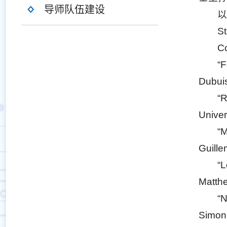
导师队伍建设
St
Co
“F
Dubuis
“R
Univer
“M
Guille
“L
Matthe
“N
Simon 