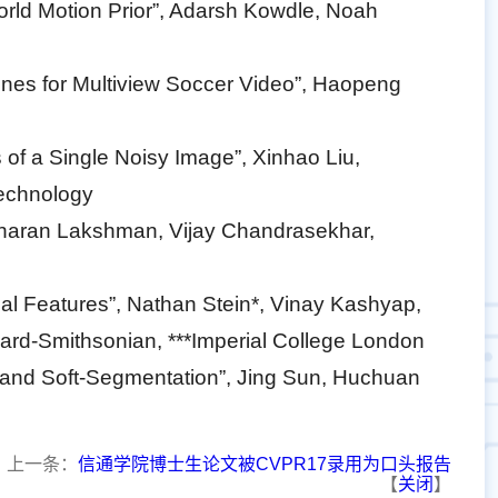
rld Motion Prior”, Adarsh Kowdle, Noah
es for Multiview Soccer Video”, Haopeng
of a Single Noisy Image”, Xinhao Liu,
Technology
icharan Lakshman, Vijay Chandrasekhar,
al Features”, Nathan Stein*, Vinay Kashyap,
vard-Smithsonian, ***Imperial College London
y and Soft-Segmentation”, Jing Sun, Huchuan
上一条：
信通学院博士生论文被CVPR17录用为口头报告
【
关闭
】