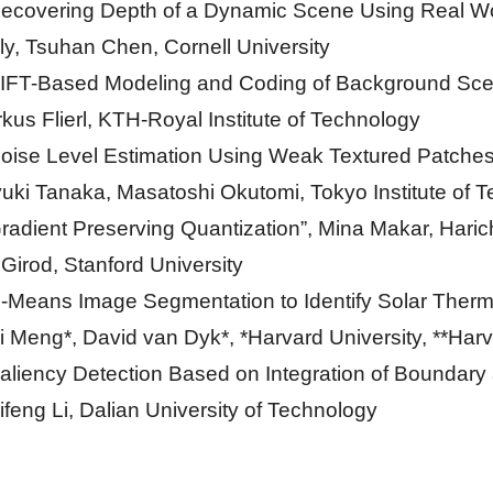
ecovering Depth of a Dynamic Scene Using Real Wo
y, Tsuhan Chen, Cornell University
IFT-Based Modeling and Coding of Background Scen
rkus Flierl, KTH-Royal Institute of Technology
oise Level Estimation Using Weak Textured Patches 
ki Tanaka, Masatoshi Okutomi, Tokyo Institute of 
radient Preserving Quantization”, Mina Makar, Har
Girod, Stanford University
-Means Image Segmentation to Identify Solar Therm
i Meng*, David van Dyk*, *Harvard University, **Har
aliency Detection Based on Integration of Boundar
ifeng Li, Dalian University of Technology