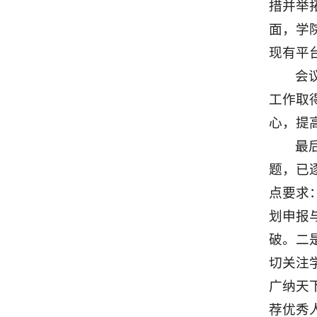
措并举
面，学
现有平
会
工作取
心，提
最
题，已
点要求
划申报
破。二
切关注
广纳天
荐优秀