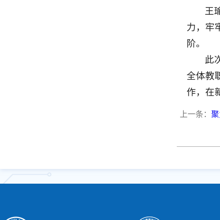
王
力，牢
阶。
此
全体教
作，在
上一条：
聚