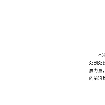
本
处副处
展力量
的前沿