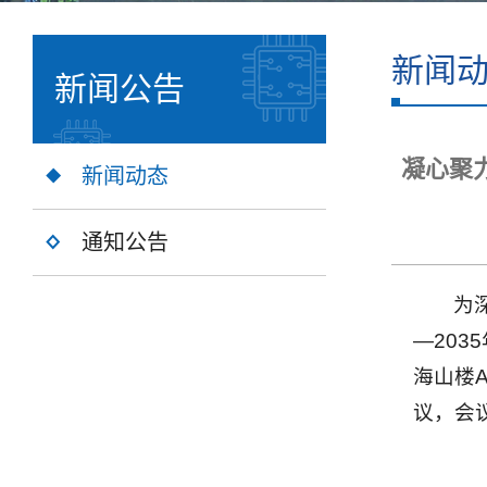
新闻
新闻公告
凝心聚
新闻动态
通知公告
为
—20
海山楼
议，会