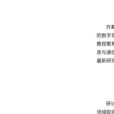
开
的数字孪
教授聚
息与通
最新研
研
领域取