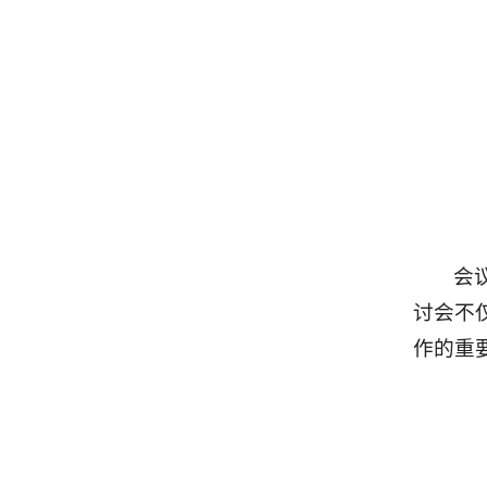
会
讨会不
作的重